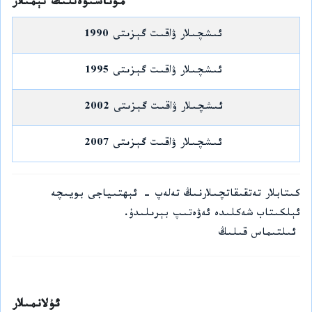
مۇناسىۋەتلىك تېمىلار
ئىشچىلار ۋاقىت گېزىتى 1990
ئىشچىلار ۋاقىت گېزىتى 1995
ئىشچىلار ۋاقىت گېزىتى 2002
ئىشچىلار ۋاقىت گېزىتى 2007
كىتابلار تەتقىقاتچىلارنىڭ تەلەپ - ئېھتىياجى بويىچە
ئېلكىتاب شەكلىدە ئەۋەتىپ بېرىلىدۇ.
ئىلتىماس قىلىڭ
ئۇلانمىلار