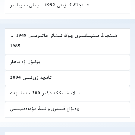
شىنجاڭ گېزىتى 1992- يىلى، نويابىر
شىنجاڭ مىنبىڭلىرى چوڭ ئىشلار خاتىرىسى 1949 -
1985
بۇلبۇل ۋە باھار
تامچە ژورنىلى 2004
سالامەتلىككە دائىر 300 مەسلىھەت
«دىۋان قىدىرى» نىڭ مۇقەددىمىسى