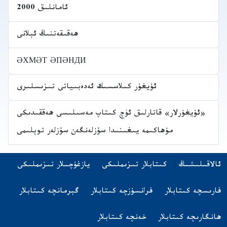
ئامانلىق 2000
ھەقىقەتنىڭ ئېلانى
ӘХМӘТ ӘПӘНДИ
ئۇيغۇر كىلاسسىك ئەدەبىياتى تىزىسلىرى
«ئۇيغۇرلار» قاتارلىق ئۈچ كىتاپ مەسىلىسى ھەققىدىكى
مۇھاكىمە يىغىنىدا سۆزلەنگەن سۆزلەر توپلىمى
Navigatio
(opens in new tab)
ئالاقىلىشىڭ
كىتابلار تىزىملىكى
يازغۇچىلار تىزىملىكى
اشقا تىلدىكى كىتابلار
(opens in new tab)
(opens in new tab)
(opens in new tab)
فارىسچە كىتابلار
فرانسۇزچە كىتابلار
گېرمانچە كىتابلار
(opens in new tab)
(opens in new tab)
ھانگارىچە كىتابلار
خەنچە كىتابلار