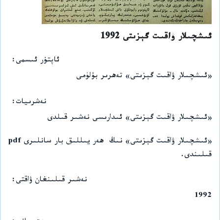
ئىشچىلار ۋاقىت گېزىتى 1992
ئاپتۇر ئىسمى
«ئىشچىلار ۋاقىت گېزىتى» تەھرىر بۆلۈمى
نەشرىيات
«ئىشچىلار ۋاقىت گېزىتى» ئىدارىسى نەشىر قىلدى
«ئىشچىلار ۋاقىت گېزىتى» نىڭ ھەر يىللىق بار سانلىرى pdf
قىلىندى.
نەشىر قىلىنغان ۋاقتى
1992