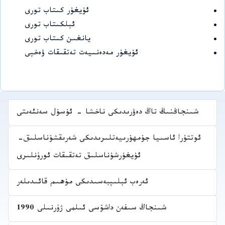
ئۇيغۇر كىتاب تورى
ئېلكىتاب تورى
يانغىن كىتاب تورى
ئۇيغۇر مەدەنىيەت تەتقىقات ۋەخپى
شىنجاڭنىڭ تاڭ دەۋرىدىكى ناخشا - ئۇسۇل سەنئەىتى
ئوتتۇرا ئاسىيا جۇمھۇرىيەتلىرىدىكى شەرىقشۇناسلىق-
ئۇيغۇرشۇناسلىق تەتقىقات ئورۇنلىرى
ئەرەب ئېلىپبەسىدىكى مۇھىم قائىدىلەر
شىنجاڭ سىفەن داشۆسى ئىلمى ژۇرنىلى 1990