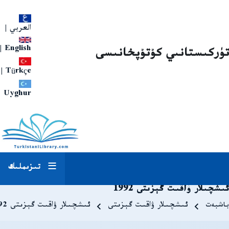
العربي
|
|
English
تۈركىستانىي كۇتۇپخانىسى
|
Türkçe
Uyghur
تىزىملىك
ئىشچىلار ۋاقىت گېزىتى 1992
Breadcrum
باشبەت
ئىشچىلار ۋاقىت گېزىتى
ئىشچىلار ۋاقىت گېزىتى 1992