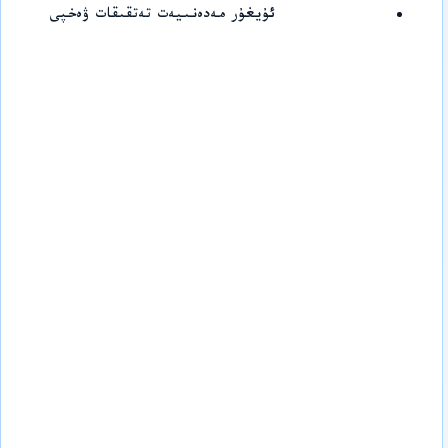
ئۇيغۇر مەدەنىيەت تەتقىقات ۋەخپى