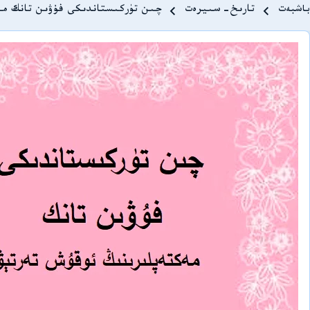
Breadcrum
باشبەت
تارىخ-سىيرەت
چىن تۈركىستاندىكى فۇۋىن تانك مە