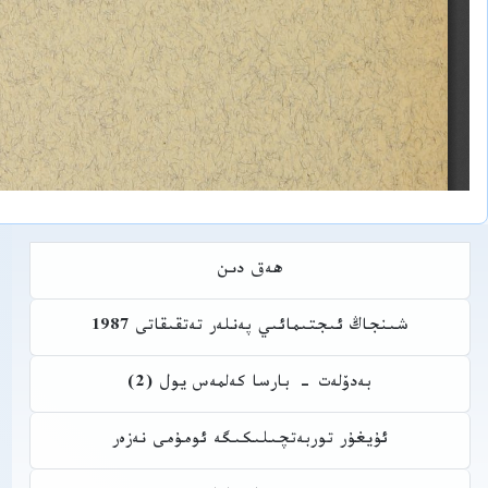
ھەق دىن
شىنجاڭ ئىجتىمائىي پەنلەر تەتقىقاتى 1987
بەدۆلەت - بارسا كەلمەس يول (2)
ئۇيغۇر توربەتچىلىكىگە ئومۇمى نەزەر