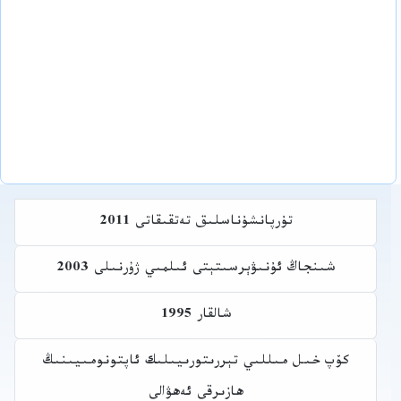
تۇرپانشۇناسلىق تەتقىقاتى 2011
شىنجاڭ ئۇنىۋېرسىتېتى ئىلمىي ژۇرنىلى 2003
شالقار 1995
كۆپ خىل مىللىي تېررىتورىيىلىك ئاپتونومىيىنىڭ
ھازىرقى ئەھۋالى