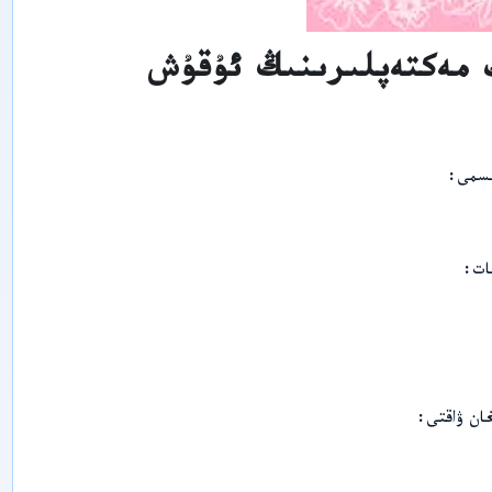
ي
پ
ە
 مەكتەپلىرىنىڭ ئۇقۇش
ن
ل
ى
ر
ى
ش
ىسمى
ى
ن
ج
ا
ڭ
ات
ئ
ى
ج
ت
ى
م
ا
ئ
ان ۋاقتى
ى
ي
پ
ە