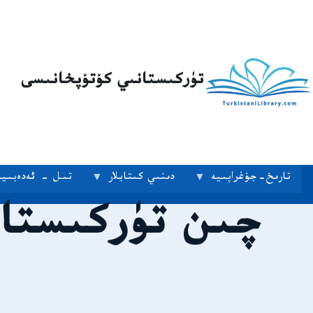
تۈركىستانىي كۇتۇپخانىسى
تارىخ-جۇغراپىيە
دىنىي كىتابلار
تىل - ئەدەبىيا
چىن تۈركىستان