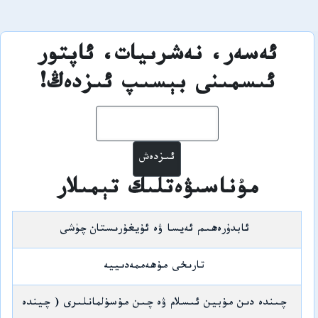
ئەسەر، نەشرىيات، ئاپتور
ئىسمىنى بېسىپ ئىزدەڭ!
ئىزدەش
مۇناسىۋەتلىك تېمىلار
ئابدۇرەھىم ئەيسا ۋە ئۇيغۇرىستان چۈشى
تارىخى مۇھەممەدىييە
چىندە دىن مۇبين ئىسلام ۋە چىن مۇسۇلمانلىرى ( چيندە