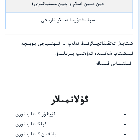
دين مبين اسلام و چين مسلمانلرى)
سېلىشتۇرما دىنلار تارىخى
كىتابلار تەتقىقاتچىلارنىڭ تەلەپ - ئېھتىياجى بويىچە
ئېلكىتاب شەكلىدە ئەۋەتىپ بېرىلىدۇ.
ئىلتىماس قىلىڭ
ئۇلانمىلار
ئۇيغۇر كىتاب تورى
ئېلكىتاب تورى
يانغىن كىتاب تورى