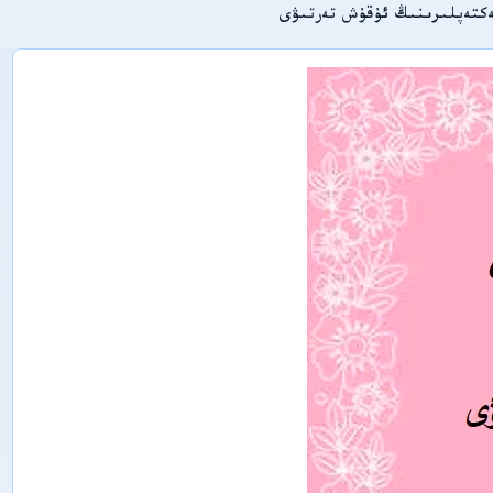
ت
كتەپلىرىنىڭ ئۇقۇش تەرتىۋى
ە
ت
ق
ى
ق
ا
ت
ى
ش
ى
ن
ج
ا
ڭ
ئ
ى
ج
ت
ى
م
ا
ئ
ى
ي
پ