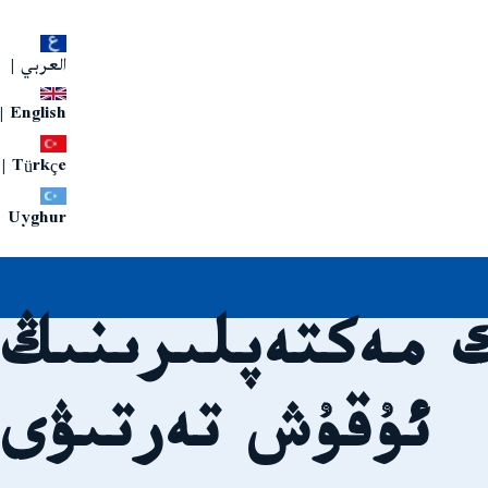
العربي
|
|
English
|
Türkçe
Uyghur
 مەكتەپلىرىنىڭ
ئۇقۇش تەرتىۋى