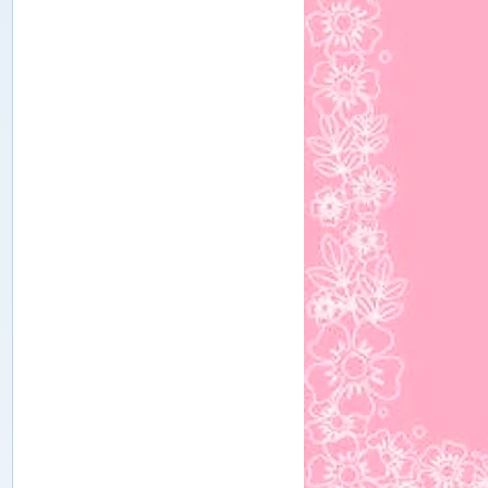
ە
ن
ل
ە
ر
م
ۇ
ن
ب
ى
ر
ى
ش
ى
ن
ج
ا
ڭ
ئ
ى
ج
ت
ى
م
ا
ئ
ى