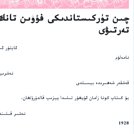
چىن تۈركىستاندىكى فۇۋىن تانك
تەرتىۋى
ئاپتۇر ئ
نامەلۇم
نەشرىي
قەشقەر شەھىرىدە بېسىلدى
بۇ كىتاپ كونا زامان ئۇيغۇر تىلىدا يېزىپ قالدۇرۇلغان.
نەشىر قىلىنغ
1928