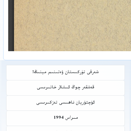
شەرقى تۈركىستان ۋەتىنىم مېنىڭ!
قەشقەر چوڭ ئىشلار خاتىرىسى
ئۇچتۇرپان ناھىسى تەزكىرىسى
مىراس 1994