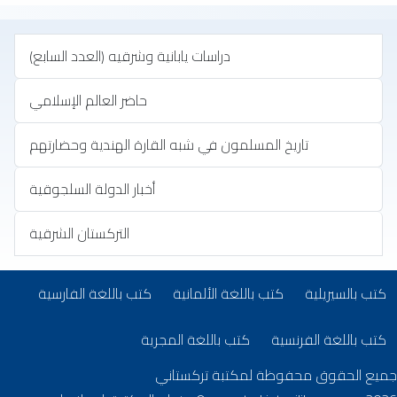
‏دراسات يابانية وشرقيه (العدد السابع)
حاضر العالم الإسلامي
تاريخ المسلمون في شبه القارة الهندية وحضارتهم
أخبار الدولة السلجوقية
التركستان الشرقية
تب بلغات أخرى
(opens in new tab)
(opens in new tab)
(opens in new tab)
كتب بالسيريلية
كتب باللغة الألمانية
كتب باللغة الفارسية
(opens in new tab)
(opens in new tab)
كتب باللغة الفرنسية
كتب باللغة المجرية
جميع الحقوق محفوظة لمكتبة تركستاني