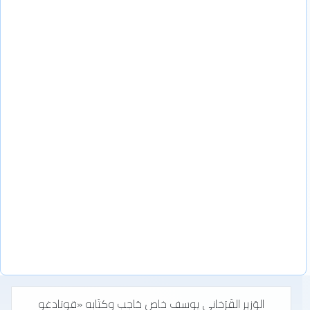
الوَزير القَرَخاني يوسف خاص حَاجب وكتَابه «قوتادغو