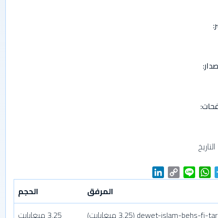
ر
صدار
فحات
التاريخ
L
C
L
W
T
i
o
i
h
e
المرفق
الحجم
n
p
n
a
l
k
y
e
t
e
dewet-islam-behs-fi-tar
(3.25 ميغابايت)
3.25 ميغابايت