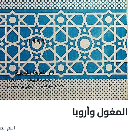
المغول وأروبا
اسم الم