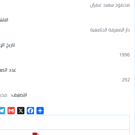
محمود سعيد عمران
الناش
دار المعرفة الجامعية
تاريخ الإ
1996
عدد الص
292
التصنيف
مذكر
G
X
F
S
m
a
h
a
c
a
i
e
r