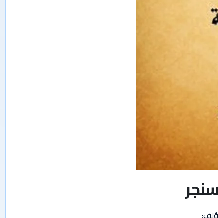
سنجر
ؤلف