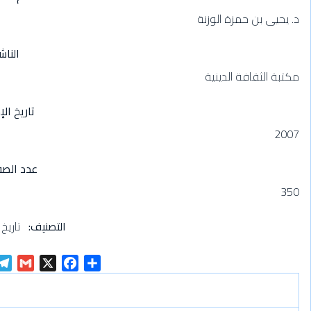
د. يحيى بن حمزة الوزنة
الناش
مكتبة الثقافة الدينية
تاريخ الإ
2007
عدد الص
350
التصنيف
تاريخ
G
X
F
S
m
a
h
a
c
a