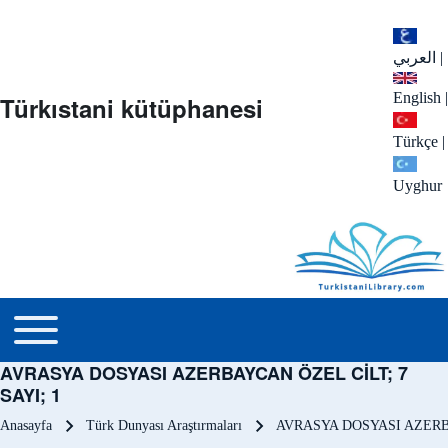
العربي
|
English
|
Türkıstani kütüphanesi
Türkçe
|
Uyghur
menu_tr
Toggle main menu
AVRASYA DOSYASI AZERBAYCAN ÖZEL CİLT; 7
SAYI; 1
Sayfa yolu
Anasayfa
Türk Dunyası Araştırmaları
AVRASYA DOSYASI AZERBA