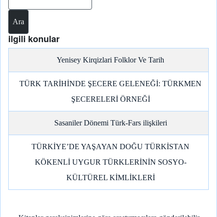
o
a
p
n
I
k
m
p
k
n
ilgili konular
Yenisey Kirqizlari Folklor Ve Tarih
TÜRK TARİHİNDE ŞECERE GELENEĞİ: TÜRKMEN
ŞECERELERİ ÖRNEĞİ
Sasaniler Dönemi Türk-Fars ilişkileri
TÜRKİYE’DE YAŞAYAN DOĞU TÜRKİSTAN
KÖKENLİ UYGUR TÜRKLERİNİN SOSYO-
KÜLTÜREL KİMLİKLERİ