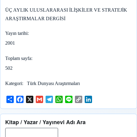
ÜÇ AYLIK ULUSLARARASI İLİŞKİLER VE STRATEJİK
ARAŞTIRMALAR DERGİSİ
Yayın tarihi
2001
Toplam sayfa
502
Kategori
Türk Dunyası Araştırmaları
S
F
X
G
T
W
L
C
L
h
a
m
e
h
i
o
i
a
c
a
l
a
n
p
n
Kitap / Yazar / Yayınevi Adı Ara
r
e
i
e
t
e
y
k
e
b
l
g
s
L
e
Ara
o
r
A
i
d