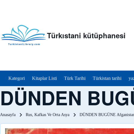
Türkıstani kütüphanesi
menu_tr
Kategori
Kitaplar Listi
Türk Tarihi
Türkistan tarihi
ya
DÜNDEN BUGÜ
Sayfa yolu
Anasayfa
Rus, Kafkas Ve Orta Asya
DÜNDEN BUGÜNE Afganista