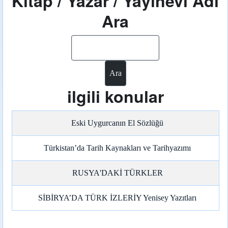
Kitap / Yazar / Yayınevi Adı
Ara
Ara
ilgili konular
Eski Uygurcanın El Sözlüğü
Türkistan’da Tarih Kaynakları ve Tarihyazımı
RUSYA'DAKİ TÜRKLER
SİBİRYA’DA TÜRK İZLERİY Yenisey Yazıtları