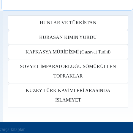
HUNLAR VE TÜRKİSTAN
HURASAN KİMİN YURDU
KAFKASYA MÜRİDİZMİ (Gazavat Tarihi)
SOVYET İMPARATORLUĞU SÖMÜRÜLLEN
TOPRAKLAR
KUZEY TÜRK KAVİMLERİ ARASINDA
İSLAMİYET
ens in new tab)
arça kitaplar