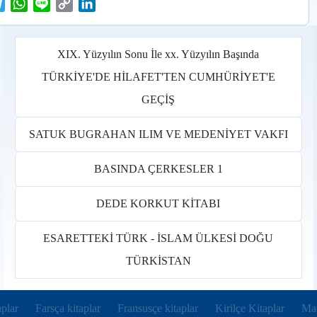
T
W
L
C
L
e
h
i
o
i
l
a
n
p
n
e
t
e
y
k
XIX. Yüzyılın Sonu İle xx. Yüzyılın Başında
g
s
L
e
TÜRKİYE'DE HİLAFET'TEN CUMHÜRİYET'E
r
A
i
d
GEÇİŞ
a
p
n
I
m
p
k
n
SATUK BUGRAHAN ILIM VE MEDENİYET VAKFI
BASINDA ÇERKESLER 1
DEDE KORKUT KİTABI
ESARETTEKİ TÜRK - İSLAM ÜLKESİ DOĞU
TÜRKİSTAN
w tab)
(opens in new tab)
(opens in new tab)
(opens in new tab)
(op
plar
Farsça kitaplar
Fransusçe kitaplar
Kirilçe Kitaplar
Mac