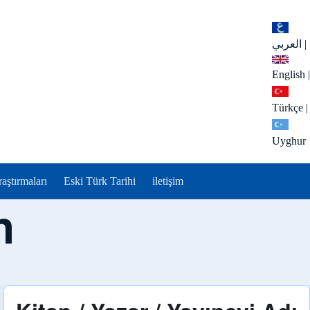
العربي
|
English
|
Türkçe
|
Uyghur
aştırmaları
Eski Türk Tarihi
iletişim
n