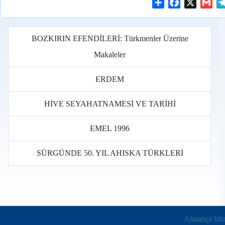
S
F
X
G
h
a
m
a
c
a
r
e
i
BOZKIRIN EFENDİLERİ: Türkmenler Üzerine
e
b
l
Makaleler
o
o
ERDEM
k
HİVE SEYAHATNAMESİ VE TARİHİ
EMEL 1996
SÜRGÜNDE 50. YIL AHISKA TÜRKLERİ
Books in other languages tr
(opens in ne
Almançe kita