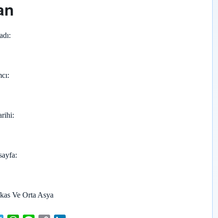
an
adı
cı
arihi
sayfa
kas Ve Orta Asya