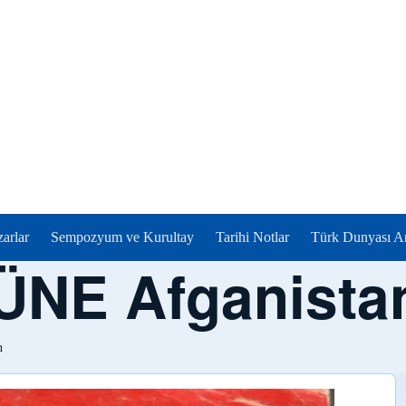
zarlar
Sempozyum ve Kurultay
Tarihi Notlar
Türk Dunyası Ar
NE Afganista
n