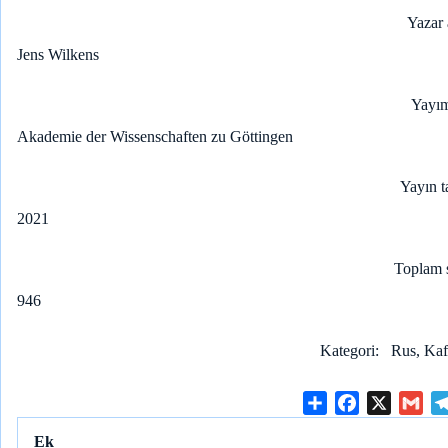
Yazar 
Jens Wilkens
Yayım
Akademie der Wissenschaften zu Göttingen
Yayın t
2021
Toplam 
946
Kategori
Rus, Kaf
S
F
X
G
h
a
m
Ek