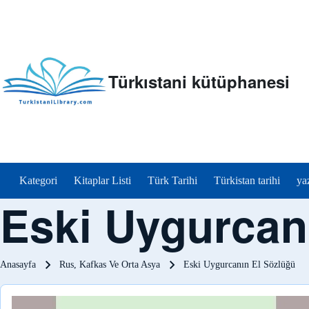
Türkıstani kütüphanesi
menu_tr
Kategori
Kitaplar Listi
Türk Tarihi
Türkistan tarihi
ya
Eski Uygurcan
Sayfa yolu
Anasayfa
Rus, Kafkas Ve Orta Asya
Eski Uygurcanın El Sözlüğü