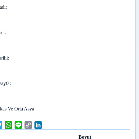
adı
cı
arihi
sayfa
kas Ve Orta Asya
T
W
L
C
L
e
h
i
o
i
Boyut