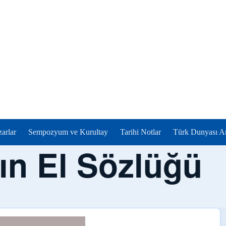
zarlar
Sempozyum ve Kurultay
Tarihi Notlar
Türk Dunyası Ar
ın El Sözlüğü