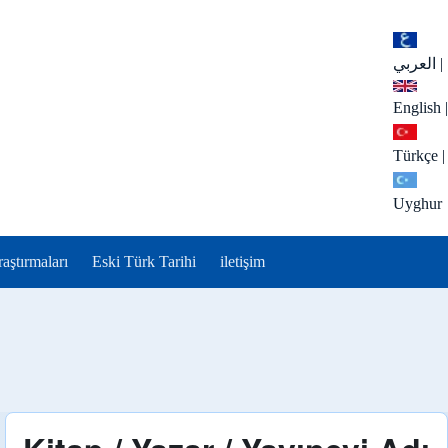
العربي
|
English
|
Türkçe
|
Uyghur
aştırmaları
Eski Türk Tarihi
iletişim