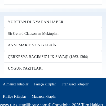
YURTTAN DÜNYADAN HABER
Sir Gerard Clauson'un Mektupları
ANNEMARİE VON GABAİN
ÇERKESYA BAĞIMSIZ LIK SAVAŞI (1863-1364)
UYGUR YAZITLARI
Books in other languages tr
(opens in new tab)
(opens in new tab)
(opens in new tab)
Almançe kitaplar
Farsça kitaplar
Fransusçe kitaplar
(opens in new tab)
(opens in new tab)
Kirilçe Kitaplar
Macarça kitaplar
www.turkistanilibrary.com
© Copyright 2026 Tüm Hakları