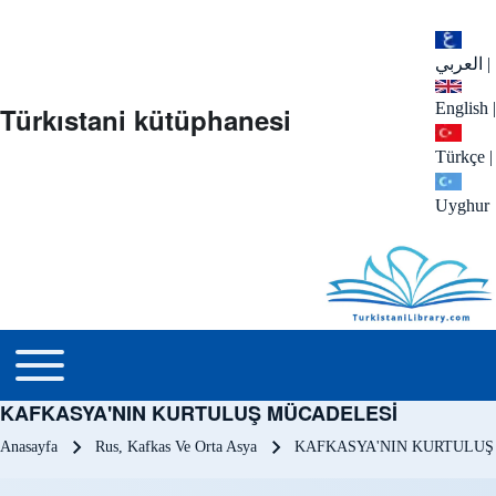
العربي
|
English
|
Türkıstani kütüphanesi
Türkçe
|
Uyghur
menu_tr
Toggle main menu
KAFKASYA'NIN KURTULUŞ MÜCADELESİ
Sayfa yolu
Anasayfa
Rus, Kafkas Ve Orta Asya
KAFKASYA'NIN KURTULUŞ