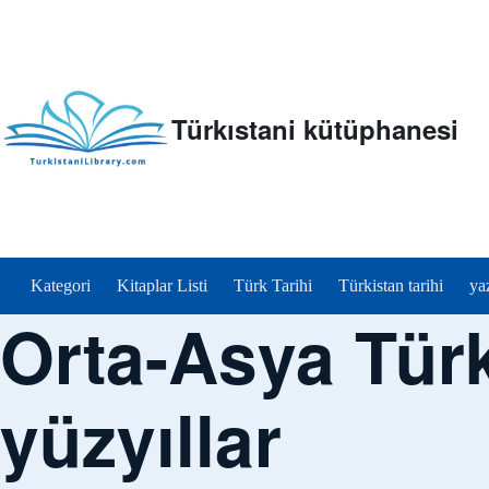
Türkıstani kütüphanesi
menu_tr
Kategori
Kitaplar Listi
Türk Tarihi
Türkistan tarihi
ya
Orta-Asya Türk 
yüzyıllar