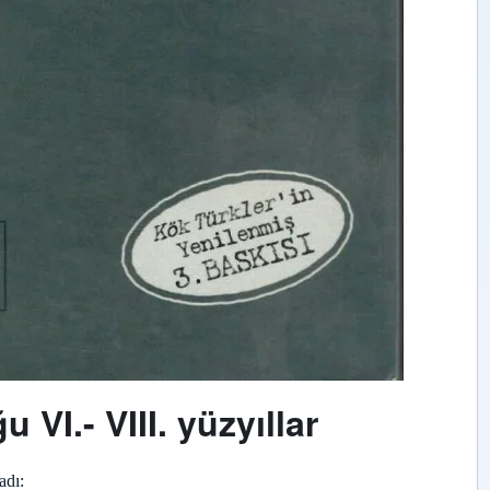
VI.- VIII. yüzyıllar
adı