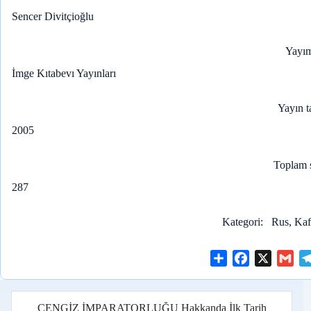
Sencer Divitçioğlu
Yayım
İmge Kıtabevı Yayınları
Yayın t
2005
Toplam 
287
Kategori
Rus, Kaf
S
F
X
G
h
a
m
a
c
a
r
e
i
CENGİZ İMPARATORLUĞU Hakkanda İlk Tarih