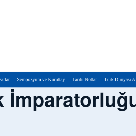
zarlar
Sempozyum ve Kurultay
Tarihi Notlar
Türk Dunyası Ar
İmparatorluğu V