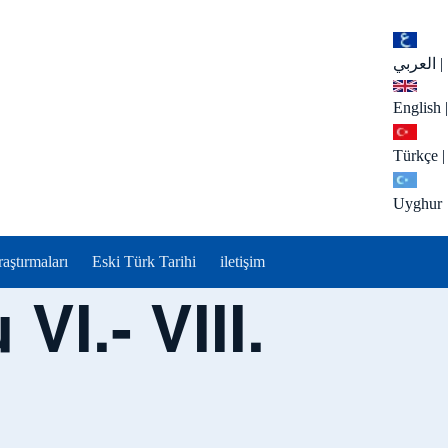
العربي
|
English
|
Türkçe
|
Uyghur
aştırmaları
Eski Türk Tarihi
iletişim
I.- VIII.