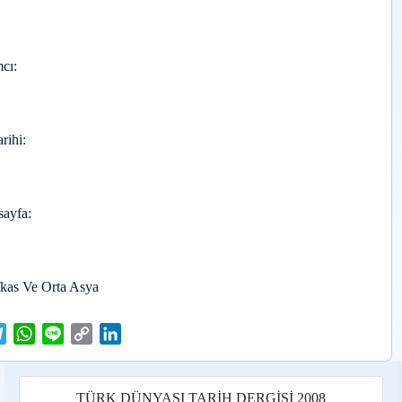
cı
arihi
sayfa
kas Ve Orta Asya
T
W
L
C
L
e
h
i
o
i
l
a
n
p
n
e
t
e
y
k
TÜRK DÜNYASI TARİH DERGİSİ 2008