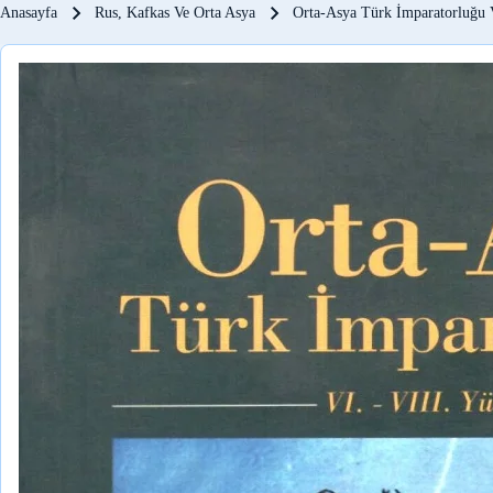
Sayfa yolu
Anasayfa
Rus, Kafkas Ve Orta Asya
Orta-Asya Türk İmparatorluğu V