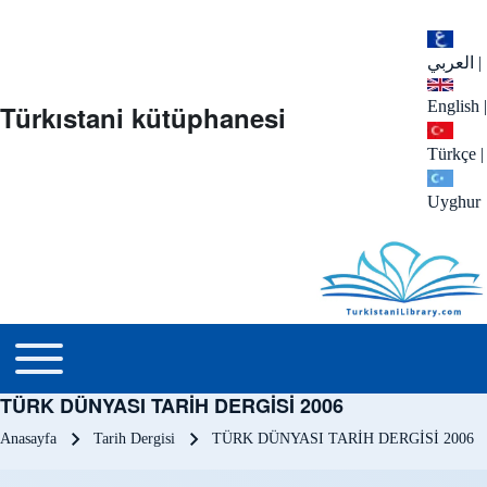
العربي
|
English
|
Türkıstani kütüphanesi
Türkçe
|
Uyghur
menu_tr
Toggle main menu
TÜRK DÜNYASI TARİH DERGİSİ 2006
Sayfa yolu
Anasayfa
Tarih Dergisi
TÜRK DÜNYASI TARİH DERGİSİ 2006