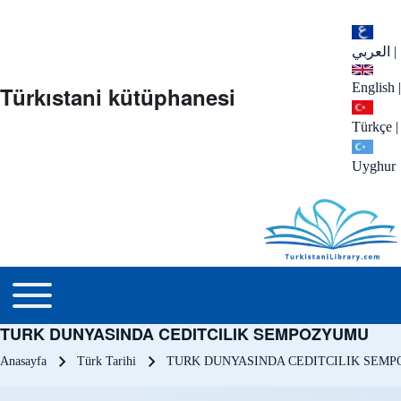
العربي
|
English
|
Türkıstani kütüphanesi
Türkçe
|
Uyghur
menu_tr
Toggle main menu
TURK DUNYASINDA CEDITCILIK SEMPOZYUMU
Sayfa yolu
Anasayfa
Türk Tarihi
TURK DUNYASINDA CEDITCILIK SEM