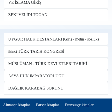
VE İSLAMA GİRİŞ
ZEKİ VELİDI TOGAN
UYGUR HALK DESTANLARI (Giriş - metin - sözlük)
ikinci TÜRK TARİH KONGRESİ
MÜSLÜMAN - TÜRK DEVLETLERİ TARİHİ
ASYA HUN İMPARATORLUĞU
DAĞLIK KARABAĞ SORUNU
Books in other languages tr
(opens in new tab)
(opens in new tab)
(opens in new tab)
Almançe kitaplar
Farsça kitaplar
Fransusçe kitaplar