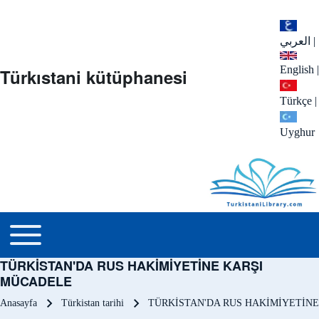
العربي
|
English
|
Türkıstani kütüphanesi
Türkçe
|
Uyghur
menu_tr
Toggle main menu
TÜRKİSTAN'DA RUS HAKİMİYETİNE KARŞI
MÜCADELE
Sayfa yolu
Anasayfa
Türkistan tarihi
TÜRKİSTAN'DA RUS HAKİMİYETİN