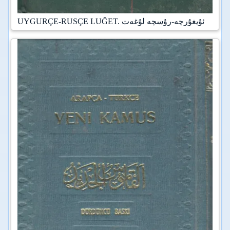
UYGURÇE-RUSÇE LUĞET. ئۇيغۇرچە-رۇسچە لۇغەت