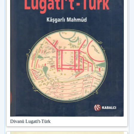
Divanü Lugati't-Türk