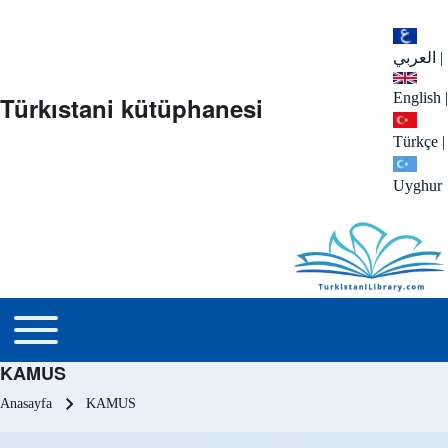
العربي
|
English
|
Türkıstani kütüphanesi
Türkçe
|
Uyghur
menu_tr
Toggle main menu
KAMUS
Sayfa yolu
Anasayfa
KAMUS