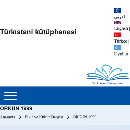
العربي
|
English
|
Türkıstani kütüphanesi
Türkçe
|
Uyghur
menu_tr
Toggle main menu
ORKUN 1999
Sayfa yolu
Anasayfa
Fikir ve Kültür Dergisi
ORKUN 1999