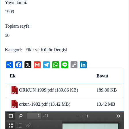
Yayın tarihi
1999
Toplam sayfa
50
Kategori
Fikir ve Kültür Dergisi
S
F
X
G
T
W
L
C
L
h
a
m
e
h
i
o
i
Ek
Boyut
a
c
a
l
a
n
p
n
r
e
i
e
t
e
y
k
ORKUN 1999.pdf
(189.86 KB)
189.86 KB
e
b
l
g
s
L
e
o
r
A
i
d
orkun-1982.pdf
(13.42 MB)
13.42 MB
o
a
p
n
I
k
m
p
k
n