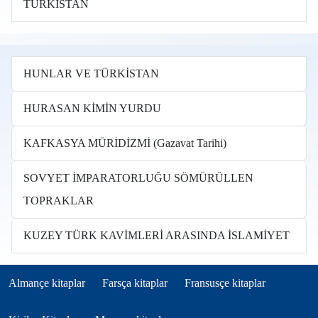
TÜRKİSTAN
HUNLAR VE TÜRKİSTAN
HURASAN KİMİN YURDU
KAFKASYA MÜRİDİZMİ (Gazavat Tarihi)
SOVYET İMPARATORLUĞU SÖMÜRÜLLEN
TOPRAKLAR
KUZEY TÜRK KAVİMLERİ ARASINDA İSLAMİYET
Books in other languages tr
(opens in new tab)
(opens in new tab)
(opens in new tab)
Almançe kitaplar
Farsça kitaplar
Fransusçe kitaplar