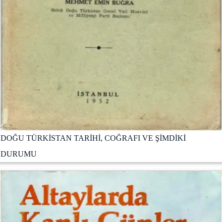
DOĞU TÜRKİSTAN TARİHİ, COĞRAFI VE ŞİMDİKİ
DURUMU