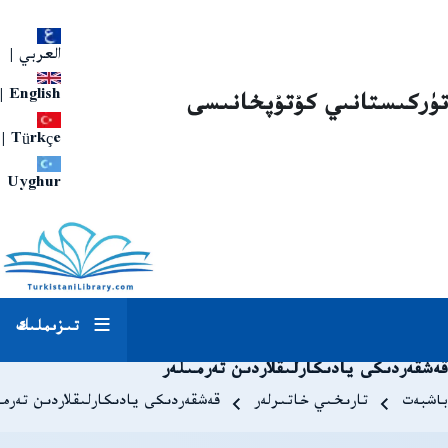
العربي
|
|
English
تۈركىستانىي كۇتۇپخانىسى
|
Türkçe
Uyghur
تىزىملىك
قەشقەردىكى يادىكارلىقلاردىن تەرمىلەر
Breadcrum
باشبەت
تارىخىي خاتىرلەر
قەشقەردىكى يادىكارلىقلاردىن تەرمى