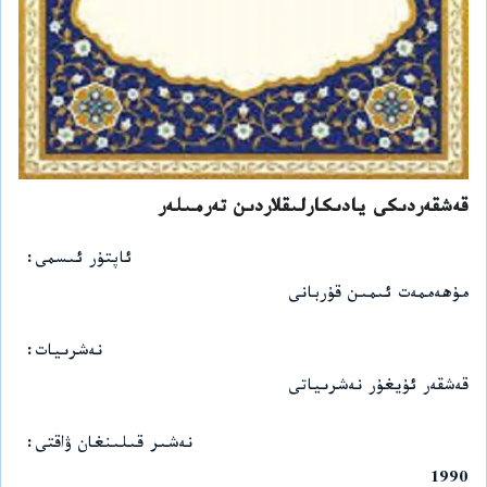
قەشقەردىكى يادىكارلىقلاردىن تەرمىلەر
ئاپتۇر ئىسمى
مۇھەممەت ئىمىن قۇربانى
نەشرىيات
قەشقەر ئۇيغۇر نەشرىياتى
نەشىر قىلىنغان ۋاقتى
1990