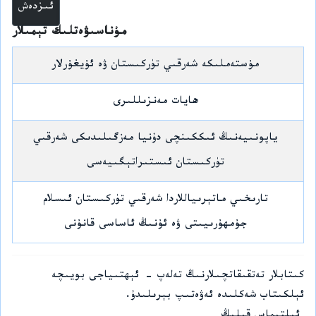
مۇناسىۋەتلىك تېمىلار
مۇستەملىكە شەرقىي تۈركىستان ۋە ئۇيغۇرلار
ھايات مەنزىللىرى
ياپونىيەنىڭ ئىككىنچى دۇنيا مەزگىلىدىكى شەرقىي
تۈركىستان ئىستىراتېگىيەسى
تارىخىي ماتېرىياللاردا شەرقىي تۈركىستان ئىسلام
جۇمھۇرىيىتى ۋە ئۇنىڭ ئاساسى قانۇنى
كىتابلار تەتقىقاتچىلارنىڭ تەلەپ - ئېھتىياجى بويىچە
ئېلكىتاب شەكلىدە ئەۋەتىپ بېرىلىدۇ.