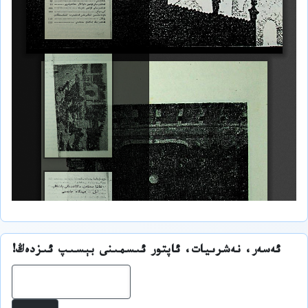
ئەسەر، نەشرىيات، ئاپتور ئىسمىنى بېسىپ ئىزدەڭ!
ئىز