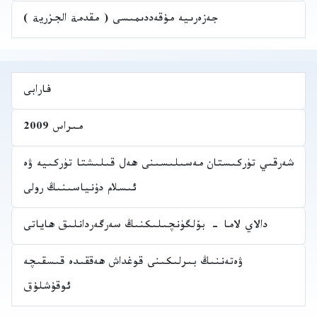
جەزەرىيە مۇقەددىمىسى ( مقدمة الجزرية )
فارابى
مىراس 2009
شەرقىي تۈركىستان مەسىلىسىنى ھەل قىلىشتا تۈركىيە ۋە
ئىسلام دۇنياسىنىڭ رولى
دالاي لاما - بۆلگۈنچىلىكنىڭ سەرگەردانلىق ھاياتى
ۋەتەننىڭ بىرلىكىنى قوغداش ھەققىدە قىسقىچە
ئوقۇشلۇق