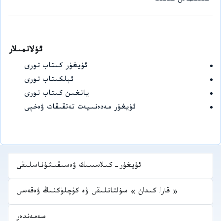
ئىلتىماس قىلىڭ
ئۇلانمىلار
ئۇيغۇر كىتاب تورى
ئېلكىتاب تورى
يانغىن كىتاب تورى
ئۇيغۇر مەدەنىيەت تەتقىقات ۋەخپى
ئۇيغۇر-كىلاسسىك ۋەسىقىشۇناسلىقى
« قارا كىدان » سۇلتانلىقى ۋە كۈچلۈكنىڭ ۋەقەسى
سەمەندەر