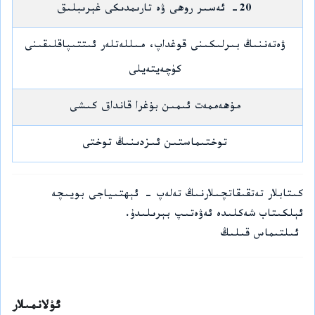
20- ئەسىر روھى ۋە تارىمدىكى غېرىبلىق
ۋەتەننىڭ بىرلىكىنى قوغداپ، مىللەتلەر ئىتتىپاقلىقىنى
كۈچەيتەيلى
مۇھەممەت ئىمىن بۇغرا قانداق كىشى
توختىماستىن ئىزدىنىڭ توختى
كىتابلار تەتقىقاتچىلارنىڭ تەلەپ - ئېھتىياجى بويىچە
ئېلكىتاب شەكلىدە ئەۋەتىپ بېرىلىدۇ.
ئىلتىماس قىلىڭ
ئۇلانمىلار