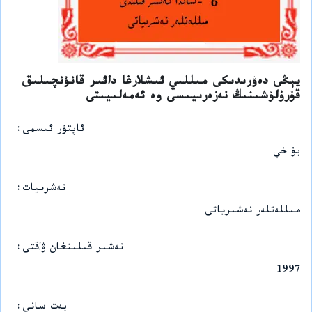
يېڭى دەۋرىدىكى مىللىي ئىشلارغا دائىر قانۇنچىلىق
قۇرۇلۇشىنىڭ نەزەرىيىسى ۋە ئەمەلىيىتى
ئاپتۇر ئىسمى
بۇ خې
نەشرىيات
مىللەتلەر نەشىرياتى
نەشىر قىلىنغان ۋاقتى
1997
بەت سانى