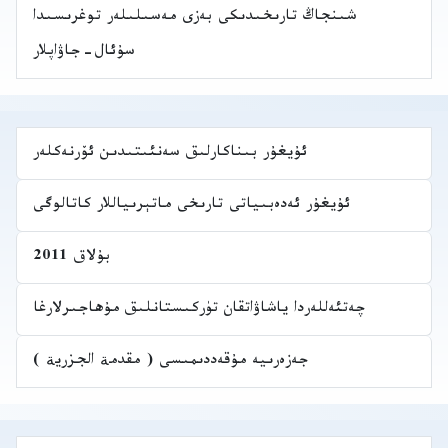
شىنجاڭ تارىخىدىكى بەزى مەسىلىلەر توغرىسىدا
سۇئال-جاۋاپلار
ئۇيغۇر بىناكارلىق سەنئىتىدىن ئۆرنەكلەر
ئۇيغۇر ئەدەبىياتى تارىخى ماتېرىياللار كاتالوگى
بۇلاق 2011
چەتئەللەردا ياشاۋاتقان تۈركىستانلىق مۇھاجىرلارغا
جەزەرىيە مۇقەددىمىسى ( مقدمة الجزرية )