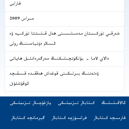
فارابى
مىراس 2009
شەرقىي تۈركىستان مەسىلىسىنى ھەل قىلىشتا تۈركىيە ۋە
ئىسلام دۇنياسىنىڭ رولى
دالاي لاما - بۆلگۈنچىلىكنىڭ سەرگەردانلىق ھاياتى
ۋەتەننىڭ بىرلىكىنى قوغداش ھەققىدە قىسقىچە
ئوقۇشلۇق
Navigatio
(opens in new tab)
ئالاقىلىشىڭ
كىتابلار تىزىملىكى
يازغۇچىلار تىزىملىكى
اشقا تىلدىكى كىتابلار
(opens in new tab)
(opens in new tab)
(opens in new tab)
فارىسچە كىتابلار
فرانسۇزچە كىتابلار
گېرمانچە كىتابلار