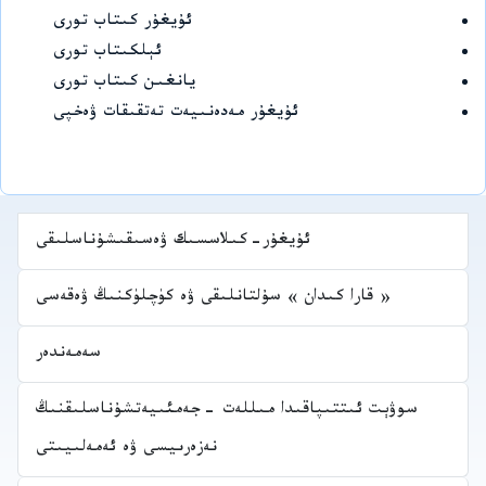
ئۇيغۇر كىتاب تورى
ئېلكىتاب تورى
يانغىن كىتاب تورى
ئۇيغۇر مەدەنىيەت تەتقىقات ۋەخپى
ئۇيغۇر-كىلاسسىك ۋەسىقىشۇناسلىقى
« قارا كىدان » سۇلتانلىقى ۋە كۈچلۈكنىڭ ۋەقەسى
سەمەندەر
سوۋېت ئىتتىپاقىدا مىللەت -جەمئىيەتشۇناسلىقنىڭ
نەزەرىيسى ۋە ئەمەلىيىتى