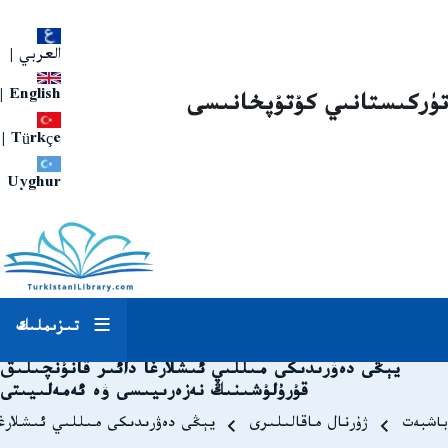
العربي
|
|
English
تۈركىستانىي كۇتۇپخانىسى
|
Türkçe
Uyghur
تىزىملىك
يېڭى دەۋرىدىكى مىللىي ئىشلارغا دائىر قانۇنچىلىق
قۇرۇلۇشىنىڭ نەزەرىيىسى ۋە ئەمەلىيىتى
Breadcrum
باشبەت
ژۇرنال ماقالىلىرى
يېڭى دەۋرىدىكى مىللىي ئىشلارغا