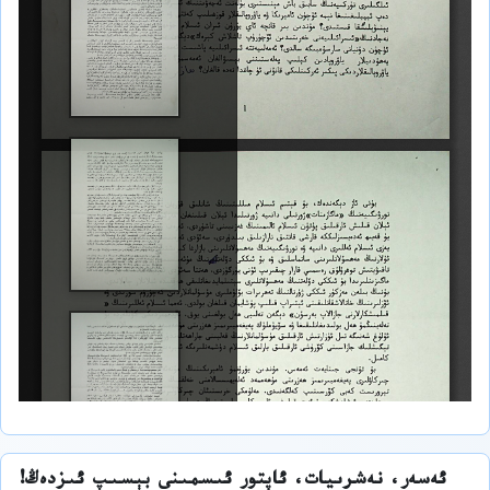
ئەسەر، نەشرىيات، ئاپتور ئىسمىنى بېسىپ ئىزدەڭ!