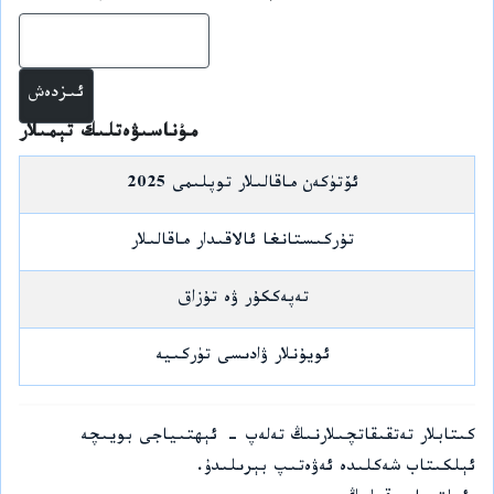
ئىز
مۇناسىۋەتلىك تېمىلار
ئۆتۈكەن ماقالىلار توپلىمى 2025
تۇركىستانغا ئالاقىدار ماقالىلار
تەپەككۇر ۋە تۇزاق
ئويۇنلار ۋادىسى تۈركىيە
كىتابلار تەتقىقاتچىلارنىڭ تەلەپ - ئېھتىياجى بويىچە
ئېلكىتاب شەكلىدە ئەۋەتىپ بېرىلىدۇ.