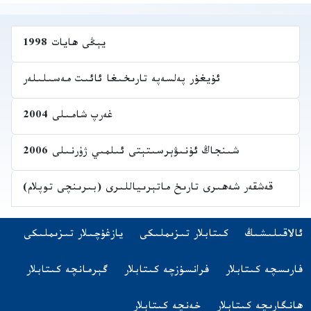
يېڭى ھايات 1998
ئۇيغۇر پەلسەپە تارىخىغا ئائىت مەسىلىلەر
غەرپ شامىلى 2004
شىنجاڭ ئۇنىۋېرسىتېتى ئىلمىي ژۇرنىلى 2006
قەشقەر شەھىرى تارىخ ماتېرىياللىرى (بىرىنچى توپلام)
Navigatio
(opens in new tab)
ئالاقىلىشىڭ
كىتابلار تىزىملىكى
يازغۇچىلار تىزىملىكى
اشقا تىلدىكى كىتابلار
(opens in new tab)
(opens in new tab)
(opens in new tab)
فارىسچە كىتابلار
فرانسۇزچە كىتابلار
گېرمانچە كىتابلار
(opens in new tab)
(opens in new tab)
ھانگارىچە كىتابلار
خەنچە كىتابلار