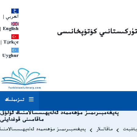
العربي
|
|
English
تۈركىستانىي كۇتۇپخانىسى
|
Türkçe
Uyghur
تىزىملىك
پەيغەمبىرىمىز مۇھەممەد ئەلەيھىسسالامنىڭ ئۇلۇق
ماقامىنى قوغدايلى
Breadcrum
باشبەت
ماقالىلار
پەيغەمبىرىمىز مۇھەممەد ئەلەيھىسسالامنىڭ