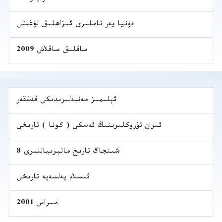
دۇنيا يەر ناملىرى ئىزاھلىق لۇغىتى
ساقلىق ساقلاش 2009
ئېلىمىز مەنبەلىرىدىكى قەشقەر
ئىران تۈرۈكلىرىنىڭ ئەسكى ( كونا ) تارىخى
شىنجاڭ تارىخ ماتېرىياللىرى 8
ئىسلام پەلسەپە تارىخى
مىراس 2001