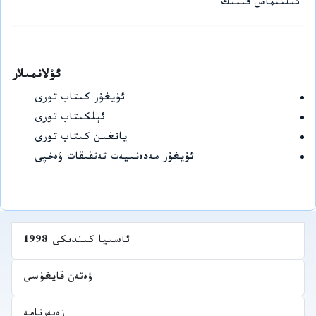
ئىلتىماس قىلىڭ
ئۇلانمىلار
ئۇيغۇر كىتاب تورى
ئېلكىتاب تورى
يانغىن كىتاب تورى
ئۇيغۇر مەدەنىيەت تەتقىقات ۋەخپى
ئاسىيا كىندىكى 1998
ۋەتەن قايغۇسى
زەپەرنامە