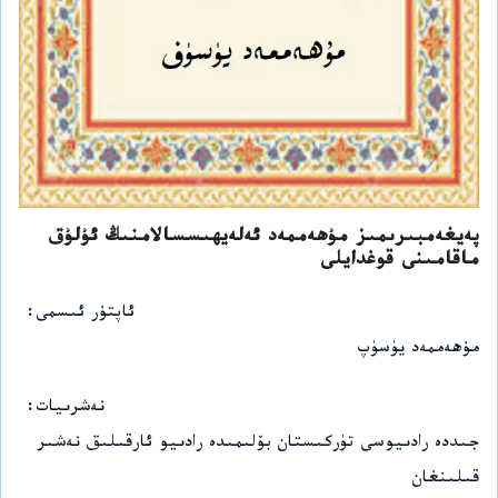
پەيغەمبىرىمىز مۇھەممەد ئەلەيھىسسالامنىڭ ئۇلۇق
ماقامىنى قوغدايلى
ئاپتۇر ئىسمى
مۇھەممەد يۈسۈپ
نەشرىيات
جىددە رادىيوسى تۈركىستان بۆلىمىدە رادىيو ئارقىلىق نەشىر
قىلىنغان