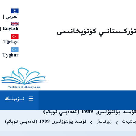
العربي
|
|
English
تۈركىستانىي كۇتۇپخانىسى
|
Türkçe
Uyghur
تىزىملىك
ئۈمىد يۇلتۇزلىرى 1989 (ئەدەبىي توپلام)
Breadcrum
باشبەت
ژۇرناللار
ئۈمىد يۇلتۇزلىرى 1989 (ئەدەبىي توپلام)