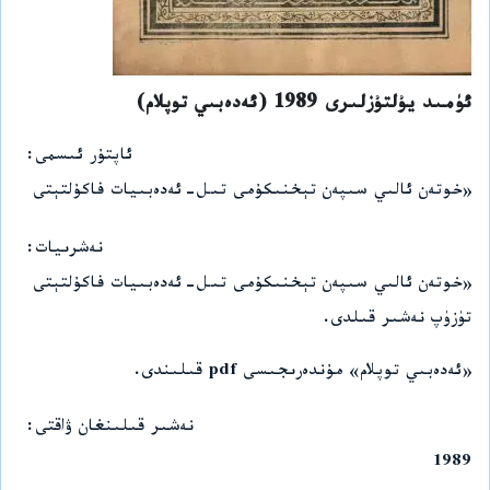
ئۈمىد يۇلتۇزلىرى 1989 (ئەدەبىي توپلام)
ئاپتۇر ئىسمى
«خوتەن ئالىي سىپەن تېخنىكۇمى تىل-ئەدەبىيات فاكۇلتېتى
نەشرىيات
«خوتەن ئالىي سىپەن تېخنىكۇمى تىل-ئەدەبىيات فاكۇلتېتى
تۈزۈپ نەشىر قىلدى.
«ئەدەبىي توپلام» مۇندەرىجىسى pdf قىلىندى.
نەشىر قىلىنغان ۋاقتى
1989