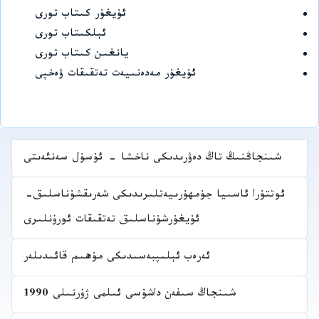
ئۇيغۇر كىتاب تورى
ئېلكىتاب تورى
يانغىن كىتاب تورى
ئۇيغۇر مەدەنىيەت تەتقىقات ۋەخپى
شىنجاڭنىڭ تاڭ دەۋرىدىكى ناخشا - ئۇسۇل سەنئەىتى
ئوتتۇرا ئاسىيا جۇمھۇرىيەتلىرىدىكى شەرىقشۇناسلىق-
ئۇيغۇرشۇناسلىق تەتقىقات ئورۇنلىرى
ئەرەب ئېلىپبەسىدىكى مۇھىم قائىدىلەر
شىنجاڭ سىفەن داشۆسى ئىلمى ژۇرنىلى 1990