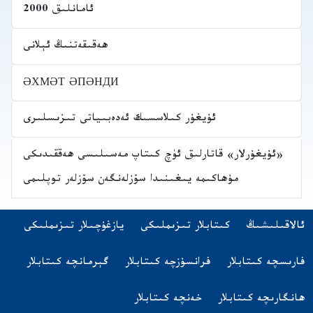
ئامانلىق 2000
ھەقىقەتنىڭ ئېلانى
ӘХМӘТ ӘПӘНДИ
ئۇيغۇر كىلاسسىك ئەدەبىياتى تىزىسلىرى
«ئۇيغۇرلار» قاتارلىق ئۈچ كىتاپ مەسىلىسى ھەققىدىكى
مۇھاكىمە يىغىنىدا سۆزلەنگەن سۆزلەر توپلىمى
Navigatio
(opens in new tab)
ئالاقىلىشىڭ
كىتابلار تىزىملىكى
يازغۇچىلار تىزىملىكى
اشقا تىلدىكى كىتابلار
(opens in new tab)
(opens in new tab)
(opens in new tab)
فارىسچە كىتابلار
فرانسۇزچە كىتابلار
گېرمانچە كىتابلار
(opens in new tab)
(opens in new tab)
ھانگارىچە كىتابلار
خەنچە كىتابلار