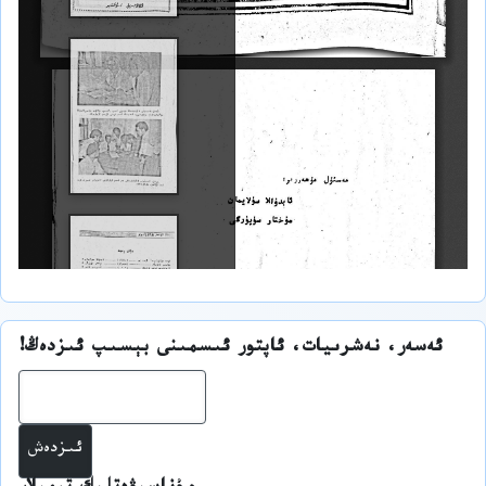
ئەسەر، نەشرىيات، ئاپتور ئىسمىنى بېسىپ ئىزدەڭ!
ئىز