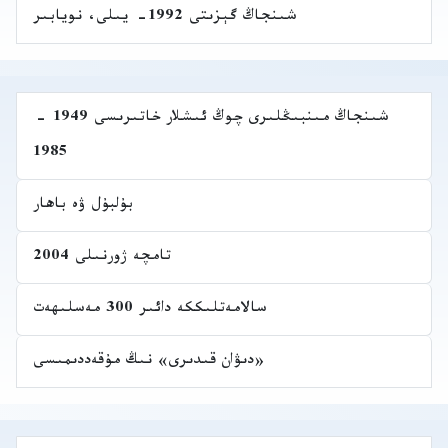
شىنجاڭ گېزىتى 1992- يىلى، نويابىر
شىنجاڭ مىنبىڭلىرى چوڭ ئىشلار خاتىرىسى 1949 -
1985
بۇلبۇل ۋە باھار
تامچە ژورنىلى 2004
سالامەتلىككە دائىر 300 مەسلىھەت
«دىۋان قىدىرى» نىڭ مۇقەددىمىسى