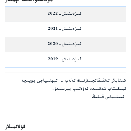
مۇناسىۋەتلىك تېمىلار
ئىزدىنىش-2022
ئىزدىنىش-2021
ئىزدىنىش-2020
ئىزدىنىش-2019
كىتابلار تەتقىقاتچىلارنىڭ تەلەپ - ئېھتىياجى بويىچە
ئېلكىتاب شەكلىدە ئەۋەتىپ بېرىلىدۇ.
ئىلتىماس قىلىڭ
ئۇلانمىلار