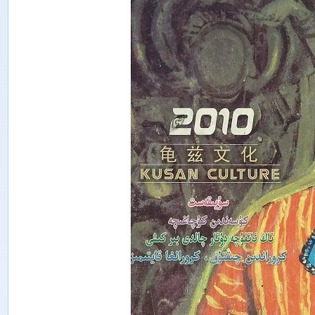
ت
ە
ت
ق
ى
ق
ا
ت
ى
ش
ى
ن
ج
ا
ڭ
ئ
ى
ج
ت
ى
م
ا
ئ
ى
ي
پ