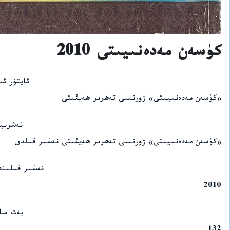
كۈسەن مەدەنىيىتى 2010
ئاپتۇر ئ
«كۈسەن مەدەنىيىتى» ژورنىلى تەھرىر ھەيئىتى
نەشرىي
«كۈسەن مەدەنىيىتى» ژورنىلى تەھرىر ھەيئىتى نەشىر قىلدى
نەشىر قىلىنغ
2010
بەت سا