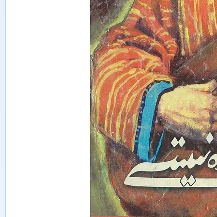
ە
ن
ل
ە
ر
م
ۇ
ن
ب
ى
ر
ى
ش
ى
ن
ج
ا
ڭ
ئ
ى
ج
ت
ى
م
ا
ئ
ى