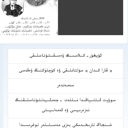
ئۇيغۇر-كىلاسسىك ۋەسىقىشۇناسلىقى
« قارا كىدان » سۇلتانلىقى ۋە كۈچلۈكنىڭ ۋەقەسى
سەمەندەر
سوۋېت ئىتتىپاقىدا مىللەت -جەمئىيەتشۇناسلىقنىڭ
نەزەرىيسى ۋە ئەمەلىيىتى
شىنجاڭ تارىخىدىكى بەزى مەسىلىلەر توغرىسىدا