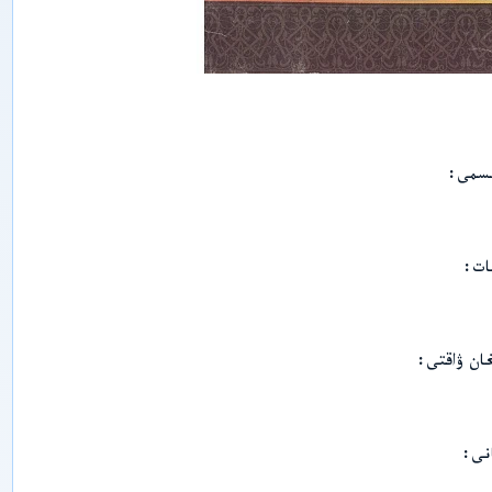
ي
پ
ە
ن
ل
ى
ر
ى
ش
ىسمى
ى
ن
ج
ا
ڭ
ات
ئ
ى
ج
ت
ى
ان ۋاقتى
م
ا
ئ
ى
ي
نى
پ
ە