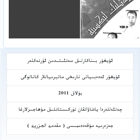
ئۇيغۇر بىناكارلىق سەنئىتىدىن ئۆرنەكلەر
ئۇيغۇر ئەدەبىياتى تارىخى ماتېرىياللار كاتالوگى
بۇلاق 2011
چەتئەللەردا ياشاۋاتقان تۈركىستانلىق مۇھاجىرلارغا
جەزەرىيە مۇقەددىمىسى ( مقدمة الجزرية )