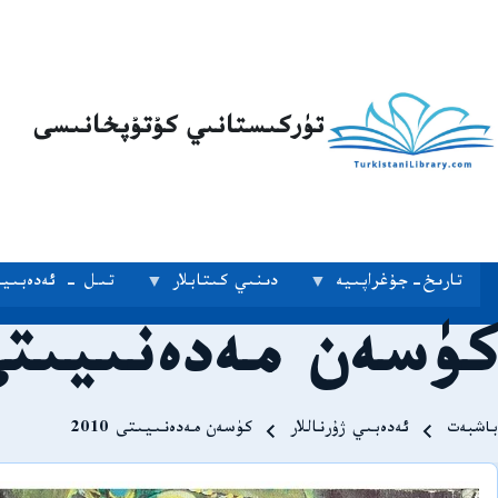
تۈركىستانىي كۇتۇپخانىسى
تارىخ-جۇغراپىيە
دىنىي كىتابلار
تىل - ئەدەبىيا
كۈسەن مەدەنىيىتى 10
Breadcrum
باشبەت
ئەدەبىي ژۇرناللار
كۈسەن مەدەنىيىتى 2010