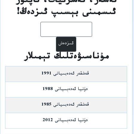
ئەسەر، نەشرىيات، ئاپتور
ئىسمىنى بېسىپ ئىزدەڭ!
ئىزدەش
مۇناسىۋەتلىك تېمىلار
قەشقەر ئەدەبىياتى 1991
دۇنيا ئەدەبىياتى 1988
قەشقەر ئەدەبىياتى 1985
دۇنيا ئەدەبىياتى 2012