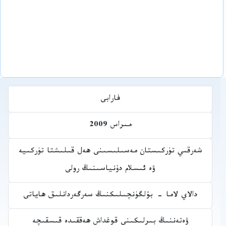
فارابى
مىراس 2009
شەرقىي تۈركىستان مەسىلىسىنى ھەل قىلىشتا تۈركىيە
ۋە ئىسلام دۇنياسىنىڭ رولى
دالاي لاما - بۆلگۈنچىلىكنىڭ سەرگەردانلىق ھاياتى
ۋەتەننىڭ بىرلىكىنى قوغداش ھەققىدە قىسقىچە