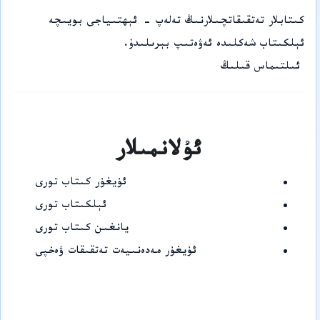
كىتابلار تەتقىقاتچىلارنىڭ تەلەپ - ئېھتىياجى بويىچە
ئېلكىتاب شەكلىدە ئەۋەتىپ بېرىلىدۇ.
ئىلتىماس قىلىڭ
ئۇلانمىلار
ئۇيغۇر كىتاب تورى
ئېلكىتاب تورى
يانغىن كىتاب تورى
ئۇيغۇر مەدەنىيەت تەتقىقات ۋەخپى