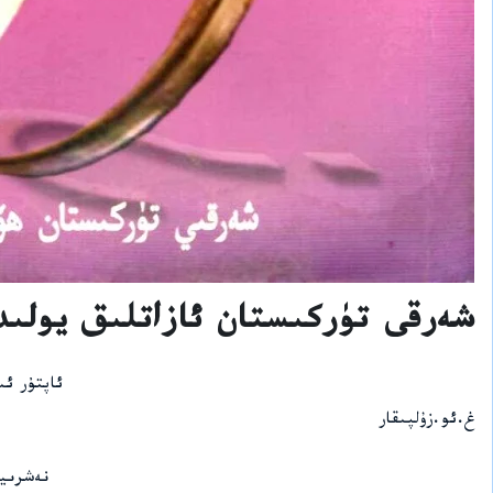
شەرقى تۈركىستان ئازاتلىق يولىد
ئاپتۇر ئ
غ.ئو.زۇلپىقار
نەشرىي