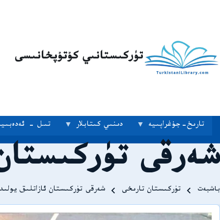
تۈركىستانىي كۇتۇپخانىسى
تارىخ-جۇغراپىيە
دىنىي كىتابلار
تىل - ئەدەبىيا
شەرقى تۈركىستان 
Breadcrum
باشبەت
تۈركىستان تارىخى
شەرقى تۈركىستان ئازاتلىق يولىد