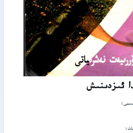
ي
پ
ە
ن
ل
ى
ر
ى
ش
ى
ن
ج
ا
ڭ
ئ
ى
ا ئىزدىنىش
ج
ت
ى
م
ىسمى
ا
ئ
ى
ي
پ
ە
ات