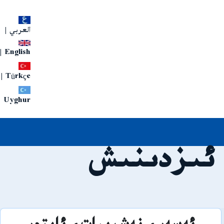
العربي
|
|
English
|
Türkçe
Uyghur
 ئىزدىنىش