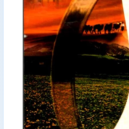
ە
ن
ل
ە
ر
م
ۇ
ن
ب
ى
ر
ى
ش
ى
ن
ج
ا
ڭ
ئ
ى
ج
ت
ى
م
ا
ئ
ى