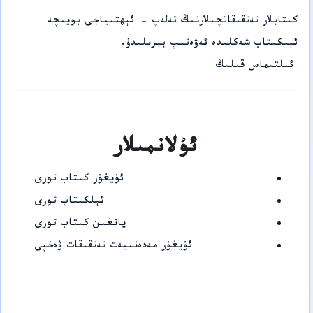
كىتابلار تەتقىقاتچىلارنىڭ تەلەپ - ئېھتىياجى بويىچە
ئېلكىتاب شەكلىدە ئەۋەتىپ بېرىلىدۇ.
ئىلتىماس قىلىڭ
ئۇلانمىلار
ئۇيغۇر كىتاب تورى
ئېلكىتاب تورى
يانغىن كىتاب تورى
ئۇيغۇر مەدەنىيەت تەتقىقات ۋەخپى