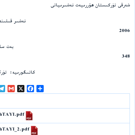
شەرقى تۈركىستان ھۆررىيەت نەشىرىياتى
نەشىر قىلىنغ
2006
بەت سا
348
كاتىگورىيە
تۈر
G
X
F
S
m
a
h
a
c
a
i
e
r
hTAYI.pdf
l
b
e
o
hTAYI_2.pdf
o