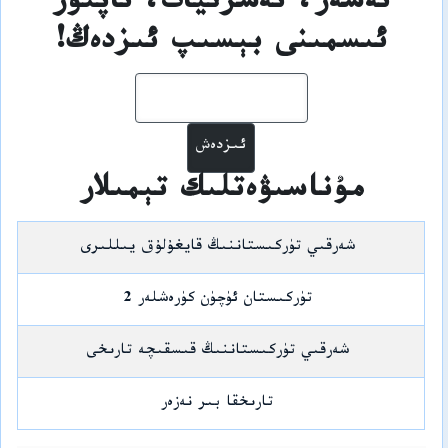
ئەسەر، نەشرىيات، ئاپتور
ئىسمىنى بېسىپ ئىزدەڭ!
ئىزدەش
مۇناسىۋەتلىك تېمىلار
شەرقىي تۈركىستاننىڭ قايغۇلۇق يىللىرى
تۈركىستان ئۈچۈن كۈرەشلەر 2
شەرقىي تۈركىستاننىڭ قىسقىچە تارىخى
تارىخقا بىر نەزەر