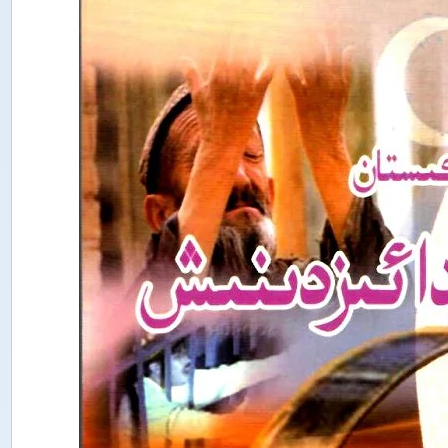
ت
ە
ت
ق
ى
ق
ا
ت
ى
ش
ى
ن
ج
ا
ڭ
ئ
ى
ج
ت
ى
م
ا
ئ
ى
ي
پ