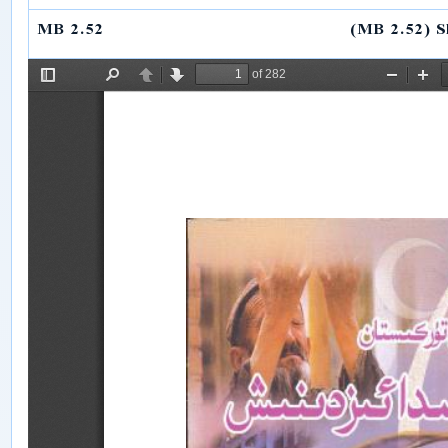
n
k
p
m
2.52 MB
(2.52 MB)
S