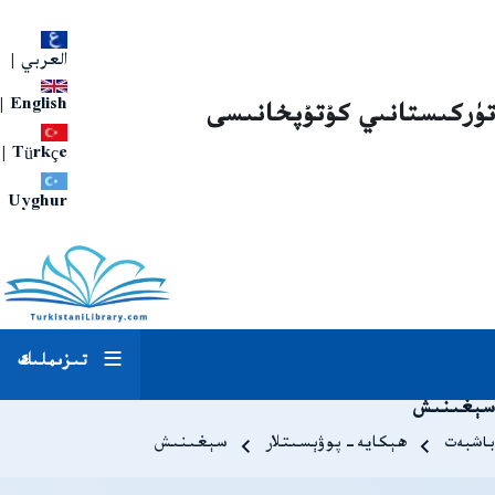
العربي
|
|
English
تۈركىستانىي كۇتۇپخانىسى
|
Türkçe
Uyghur
تىزىملىك
سېغىنىش
Breadcrum
باشبەت
ھېكايە-پوۋېسىتلار
سېغىنىش