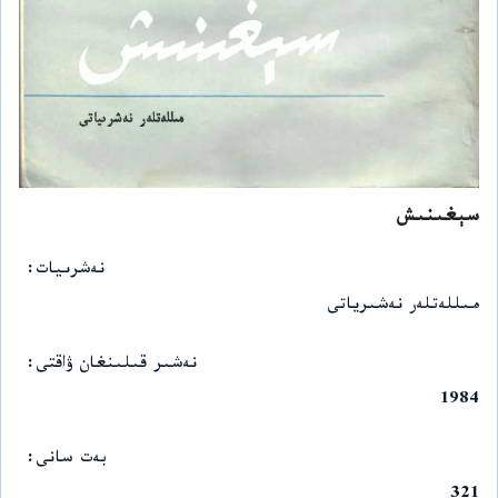
سېغىنىش
نەشرىيات
مىللەتلەر نەشىرياتى
نەشىر قىلىنغان ۋاقتى
1984
بەت سانى
321