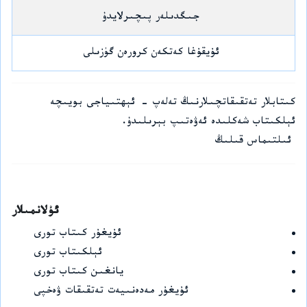
جىگدىلەر پىچىرلايدۇ
ئۇيقۇغا كەتكەن كرورەن گۈزىلى
كىتابلار تەتقىقاتچىلارنىڭ تەلەپ - ئېھتىياجى بويىچە
ئېلكىتاب شەكلىدە ئەۋەتىپ بېرىلىدۇ.
ئىلتىماس قىلىڭ
ئۇلانمىلار
ئۇيغۇر كىتاب تورى
ئېلكىتاب تورى
يانغىن كىتاب تورى
ئۇيغۇر مەدەنىيەت تەتقىقات ۋەخپى