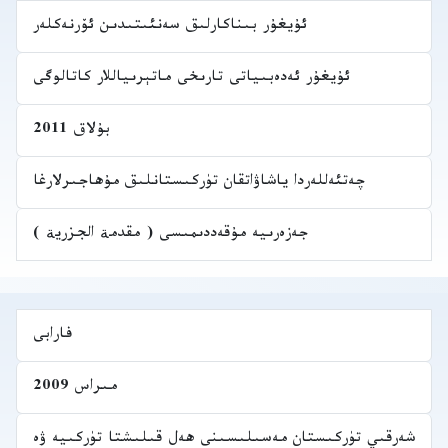
ئۇيغۇر بىناكارلىق سەنئىتىدىن ئۆرنەكلەر
ئۇيغۇر ئەدەبىياتى تارىخى ماتېرىياللار كاتالوگى
بۇلاق 2011
چەتئەللەردا ياشاۋاتقان تۈركىستانلىق مۇھاجىرلارغا
جەزەرىيە مۇقەددىمىسى ( مقدمة الجزرية )
فارابى
مىراس 2009
شەرقىي تۈركىستان مەسىلىسىنى ھەل قىلىشتا تۈركىيە ۋە