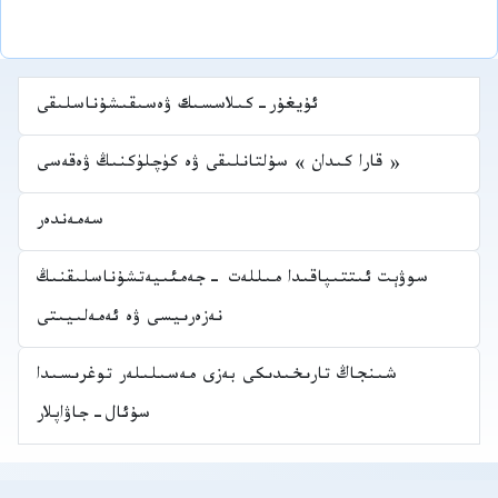
ئۇيغۇر-كىلاسسىك ۋەسىقىشۇناسلىقى
« قارا كىدان » سۇلتانلىقى ۋە كۈچلۈكنىڭ ۋەقەسى
سەمەندەر
سوۋېت ئىتتىپاقىدا مىللەت -جەمئىيەتشۇناسلىقنىڭ
نەزەرىيسى ۋە ئەمەلىيىتى
شىنجاڭ تارىخىدىكى بەزى مەسىلىلەر توغرىسىدا
سۇئال-جاۋاپلار