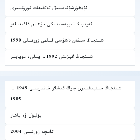
ئۇيغۇرشۇناسلىق تەتقىقات ئورۇنلىرى
ئەرەب ئېلىپبەسىدىكى مۇھىم قائىدىلەر
شىنجاڭ سىفەن داشۆسى ئىلمى ژۇرنىلى 1990
شىنجاڭ گېزىتى 1992- يىلى، نويابىر
شىنجاڭ مىنبىڭلىرى چوڭ ئىشلار خاتىرىسى 1949 -
1985
بۇلبۇل ۋە باھار
تامچە ژورنىلى 2004