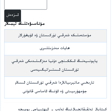
ئىز
مۇناسىۋەتلىك تېمىلار
مۇستەملىكە شەرقىي تۈركىستان ۋە ئۇيغۇرلار
ھايات مەنزىللىرى
ياپونىيەنىڭ ئىككىنچى دۇنيا مەزگىلىدىكى شەرقىي
تۈركىستان ئىستىراتېگىيەسى
تارىخىي ماتېرىياللاردا شەرقىي تۈركىستان ئىسلام
جۇمھۇرىيىتى ۋە ئۇنىڭ ئاساسى قانۇنى
كىتابلار تەتقىقاتچىلارنىڭ تەلەپ - ئېھتىياجى بويىچە