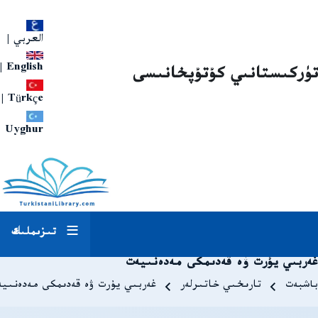
العربي
|
|
English
تۈركىستانىي كۇتۇپخانىسى
|
Türkçe
Uyghur
تىزىملىك
غەربىي يۇرت ۋە قەدىمكى مەدەنىيەت
Breadcrum
باشبەت
تارىخىي خاتىرلەر
غەربىي يۇرت ۋە قەدىمكى مەدەنىي