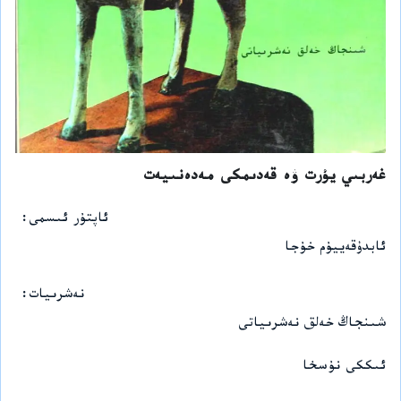
غەربىي يۇرت ۋە قەدىمكى مەدەنىيەت
ئاپتۇر ئىسمى
ئابدۇقەييۇم خۇجا
نەشرىيات
شىنجاڭ خەلق نەشرىياتى
ئىككى نۇسخا