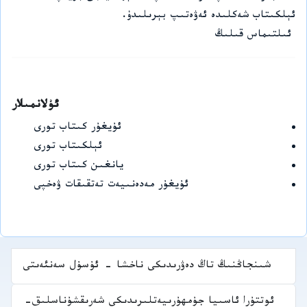
ئېلكىتاب شەكلىدە ئەۋەتىپ بېرىلىدۇ.
ئىلتىماس قىلىڭ
ئۇلانمىلار
ئۇيغۇر كىتاب تورى
ئېلكىتاب تورى
يانغىن كىتاب تورى
ئۇيغۇر مەدەنىيەت تەتقىقات ۋەخپى
شىنجاڭنىڭ تاڭ دەۋرىدىكى ناخشا - ئۇسۇل سەنئەىتى
ئوتتۇرا ئاسىيا جۇمھۇرىيەتلىرىدىكى شەرىقشۇناسلىق-