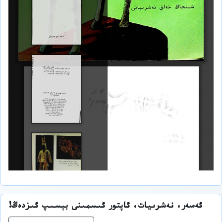
ئەسەر، نەشرىيات، ئاپتور ئىسمىنى بېسىپ ئىزدەڭ!