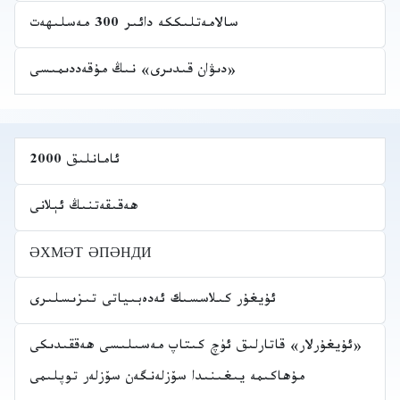
سالامەتلىككە دائىر 300 مەسلىھەت
«دىۋان قىدىرى» نىڭ مۇقەددىمىسى
ئامانلىق 2000
ھەقىقەتنىڭ ئېلانى
ӘХМӘТ ӘПӘНДИ
ئۇيغۇر كىلاسسىك ئەدەبىياتى تىزىسلىرى
«ئۇيغۇرلار» قاتارلىق ئۈچ كىتاپ مەسىلىسى ھەققىدىكى
مۇھاكىمە يىغىنىدا سۆزلەنگەن سۆزلەر توپلىمى