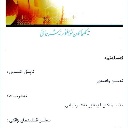
ئەسلەتمە
ئاپتۇر ئىسمى
ئەمىن ۋاھىدى
نەشرىيات
تەكلىماكان ئۇيغۇر نەشىرىياتى
نەشىر قىلىنغان ۋاقتى