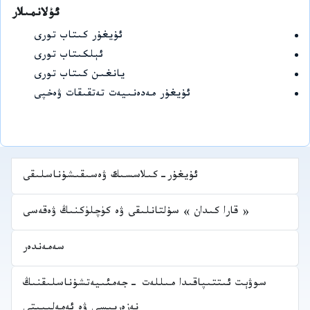
ئۇلانمىلار
ئۇيغۇر كىتاب تورى
ئېلكىتاب تورى
يانغىن كىتاب تورى
ئۇيغۇر مەدەنىيەت تەتقىقات ۋەخپى
ئۇيغۇر-كىلاسسىك ۋەسىقىشۇناسلىقى
« قارا كىدان » سۇلتانلىقى ۋە كۈچلۈكنىڭ ۋەقەسى
سەمەندەر
سوۋېت ئىتتىپاقىدا مىللەت -جەمئىيەتشۇناسلىقنىڭ
نەزەرىيسى ۋە ئەمەلىيىتى