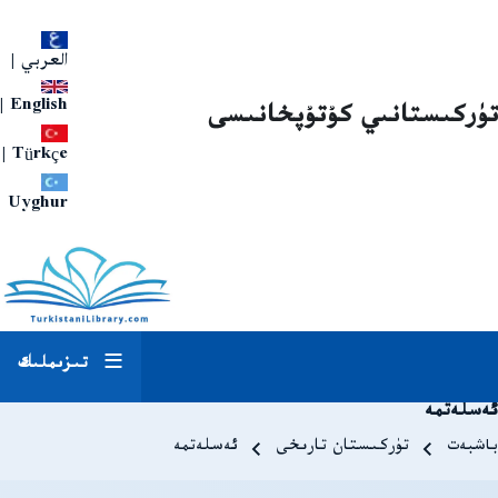
العربي
|
|
English
تۈركىستانىي كۇتۇپخانىسى
|
Türkçe
Uyghur
تىزىملىك
ئەسلەتمە
Breadcrum
باشبەت
تۈركىستان تارىخى
ئەسلەتمە