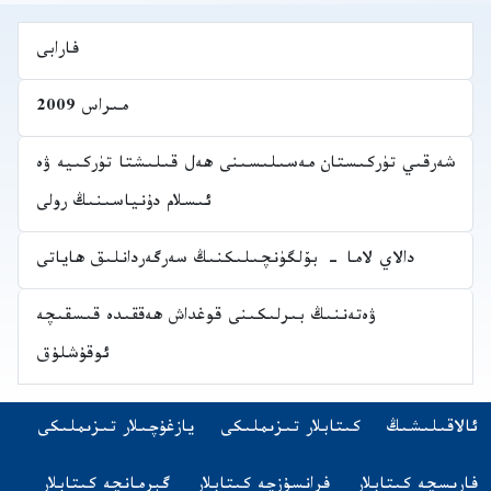
فارابى
مىراس 2009
شەرقىي تۈركىستان مەسىلىسىنى ھەل قىلىشتا تۈركىيە ۋە
ئىسلام دۇنياسىنىڭ رولى
دالاي لاما - بۆلگۈنچىلىكنىڭ سەرگەردانلىق ھاياتى
ۋەتەننىڭ بىرلىكىنى قوغداش ھەققىدە قىسقىچە
ئوقۇشلۇق
Navigatio
(opens in new tab)
ئالاقىلىشىڭ
كىتابلار تىزىملىكى
يازغۇچىلار تىزىملىكى
اشقا تىلدىكى كىتابلار
(opens in new tab)
(opens in new tab)
(opens in new tab)
فارىسچە كىتابلار
فرانسۇزچە كىتابلار
گېرمانچە كىتابلار