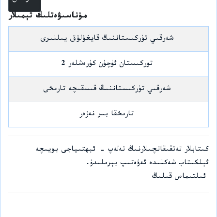
مۇناسىۋەتلىك تېمىلار
شەرقىي تۈركىستاننىڭ قايغۇلۇق يىللىرى
تۈركىستان ئۈچۈن كۈرەشلەر 2
شەرقىي تۈركىستاننىڭ قىسقىچە تارىخى
تارىخقا بىر نەزەر
كىتابلار تەتقىقاتچىلارنىڭ تەلەپ - ئېھتىياجى بويىچە
ئېلكىتاب شەكلىدە ئەۋەتىپ بېرىلىدۇ.
ئىلتىماس قىلىڭ