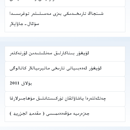
شىنجاڭ تارىخىدىكى بەزى مەسىلىلەر توغرىسىدا
سۇئال-جاۋاپلار
ئۇيغۇر بىناكارلىق سەنئىتىدىن ئۆرنەكلەر
ئۇيغۇر ئەدەبىياتى تارىخى ماتېرىياللار كاتالوگى
بۇلاق 2011
چەتئەللەردا ياشاۋاتقان تۈركىستانلىق مۇھاجىرلارغا
جەزەرىيە مۇقەددىمىسى ( مقدمة الجزرية )