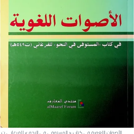
الأصوات اللغوية في كتاب < المستوفى في النحو > للفرغاني ت.