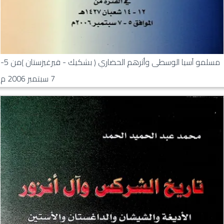
مسلمو آسيا الوسطى وأثرهم الحضاري ( بشكيك - قيرغيزستان )من 5-
7 سبتمبر 2006 م