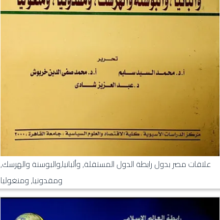
علاقات مصر بدول رابطة الدول المستقلة, وألبانيا,والبوسنة والهرسك,
ومقدونيا, ومنغوليا