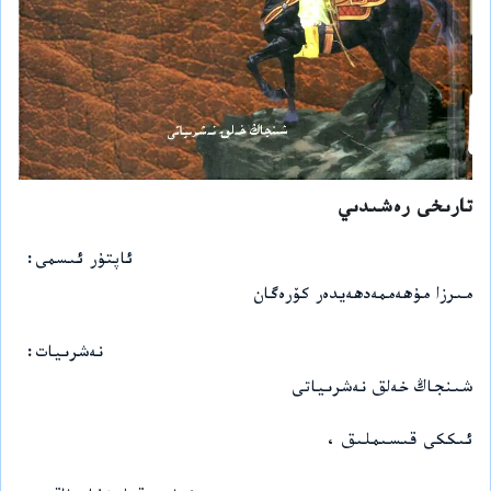
تارىخى رەشىدىي
ئاپتۇر ئىسمى
مىرزا مۇھەممەدھەيدەر كۆرەگان
نەشرىيات
شىنجاڭ خەلق نەشرىياتى
ئىككى قىسىملىق ،