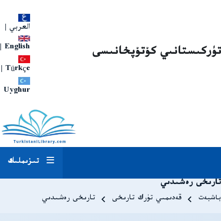
العربي
|
|
English
تۈركىستانىي كۇتۇپخانىسى
|
Türkçe
Uyghur
تىزىملىك
تارىخى رەشىدىي
Breadcrum
باشبەت
قەدىمىي تۈرك تارىخى
تارىخى رەشىدىي