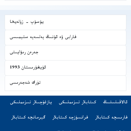
يۇسۇپ - زۇلەيخا
فارابى ۋە ئۇنىڭ پەلسەپە ستېمىسى
جەرەن رىۋايىتى
ئۇيغۇرىستان 1993
تۈرك شەجەرىسى
Navigatio
(opens in new tab)
ئالاقىلىشىڭ
كىتابلار تىزىملىكى
يازغۇچىلار تىزىملىكى
اشقا تىلدىكى كىتابلار
(opens in new tab)
(opens in new tab)
(opens in new tab)
فارىسچە كىتابلار
فرانسۇزچە كىتابلار
گېرمانچە كىتابلار