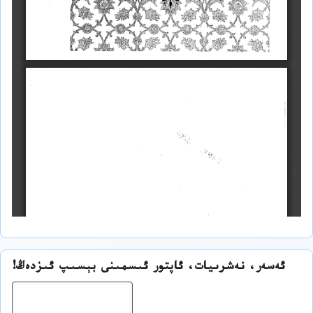
ئەسەر، نەشرىيات، ئاپتور ئىسمىنى بېسىپ ئىزدەڭ!
ئىز