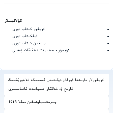
ئۇلانمىلار
ئۇيغۇر كىتاب تورى
ئېلكىتاب تورى
يانغىن كىتاب تورى
ئۇيغۇر مەدەنىيەت تەتقىقات ۋەخپى
ئۇيغۇرلار تارىختا قۇرغان دۆلىتىنى ئەسلىگە كەلتۈرۈشنىڭ
تارىخ ۋە خەلقئارا سىياسەت ئاساسلىرى
جىرىڭلىمايدىغان تىللا 1913