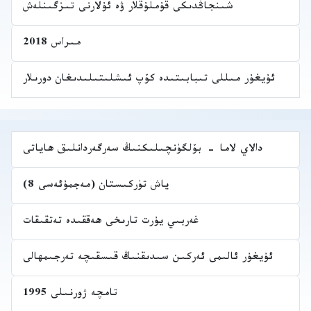
شىنجاڭدىكى قۇملۇقلار ۋە ئۇلارنى تىزگىنلەش
مىراس 2018
ئۇيغۇر مىللى تىبابىتىدە كۆپ ئىشلىتىلىدىغان دورىلار
دالاي لاما - بۆلگۈنچىلىكنىڭ سەرگەردانلىق ھاياتى
ياش تۈركىستان (مەجمۇئەسى 8)
غەربىي يۇرت تارىخى ھەققىدە تەتقىقات
ئۇيغۇر ئالىمى ئەركىن سىدىقنىڭ قىسقىچە تەرجىمھالى
تامچە ژورنىلى 1995