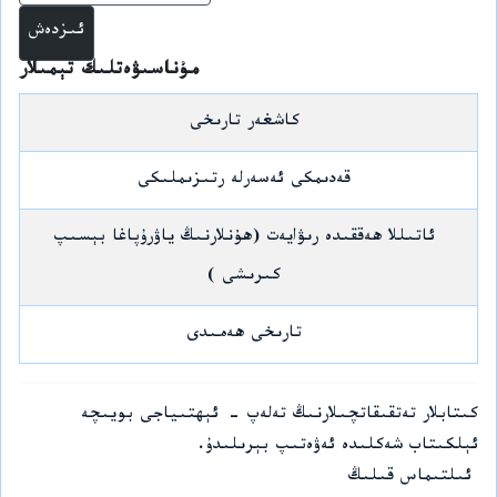
مۇناسىۋەتلىك تېمىلار
كاشغەر تارىخى
قەدىمكى ئەسەرلە رتىزىملىكى
ئاتىللا ھەققىدە رىۋايەت (ھۇنلارنىڭ ياۋرۇپاغا بېسىپ
كىرىشى )
تارىخى ھەمىدى
كىتابلار تەتقىقاتچىلارنىڭ تەلەپ - ئېھتىياجى بويىچە
ئېلكىتاب شەكلىدە ئەۋەتىپ بېرىلىدۇ.
ئىلتىماس قىلىڭ