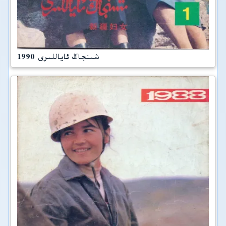
شىنجاڭ ئاياللىرى 1990