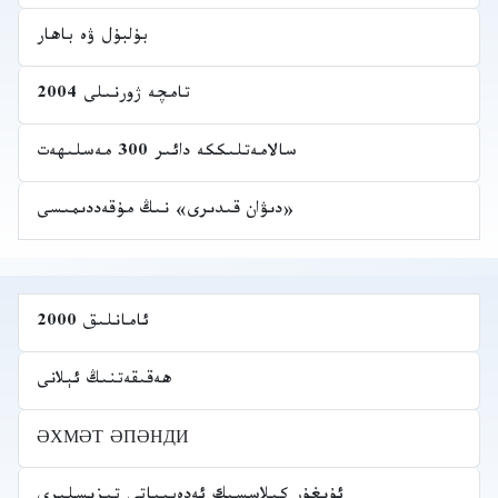
بۇلبۇل ۋە باھار
تامچە ژورنىلى 2004
سالامەتلىككە دائىر 300 مەسلىھەت
«دىۋان قىدىرى» نىڭ مۇقەددىمىسى
ئامانلىق 2000
ھەقىقەتنىڭ ئېلانى
ӘХМӘТ ӘПӘНДИ
ئۇيغۇر كىلاسسىك ئەدەبىياتى تىزىسلىرى