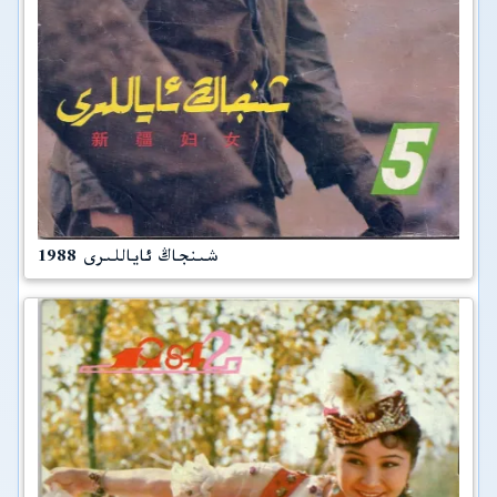
شىنجاڭ ئاياللىرى 1988