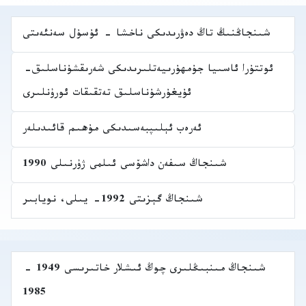
شىنجاڭنىڭ تاڭ دەۋرىدىكى ناخشا - ئۇسۇل سەنئەىتى
ئوتتۇرا ئاسىيا جۇمھۇرىيەتلىرىدىكى شەرىقشۇناسلىق-
ئۇيغۇرشۇناسلىق تەتقىقات ئورۇنلىرى
ئەرەب ئېلىپبەسىدىكى مۇھىم قائىدىلەر
شىنجاڭ سىفەن داشۆسى ئىلمى ژۇرنىلى 1990
شىنجاڭ گېزىتى 1992- يىلى، نويابىر
شىنجاڭ مىنبىڭلىرى چوڭ ئىشلار خاتىرىسى 1949 -
1985