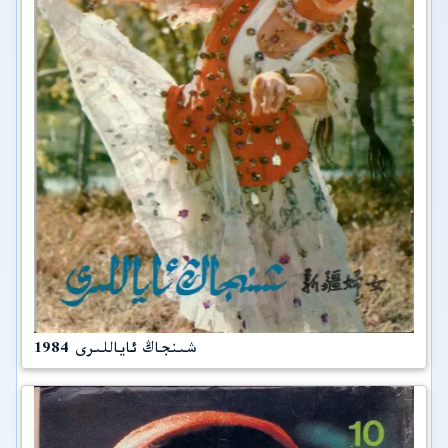
شىنجاڭ ئاياللىرى 1984