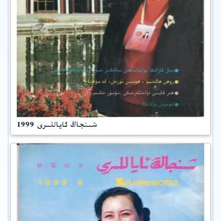
شىنجاڭ ئاياللىرى 1999