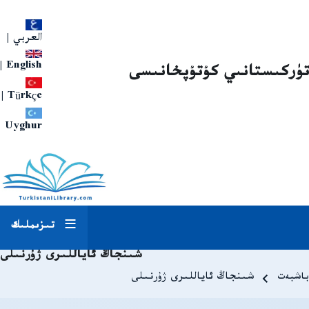
العربي
|
|
English
تۈركىستانىي كۇتۇپخانىسى
|
Türkçe
Uyghur
تىزىملىك
شىنجاڭ ئاياللىرى ژۇرنىلى
Breadcrum
باشبەت
شىنجاڭ ئاياللىرى ژۇرنىلى